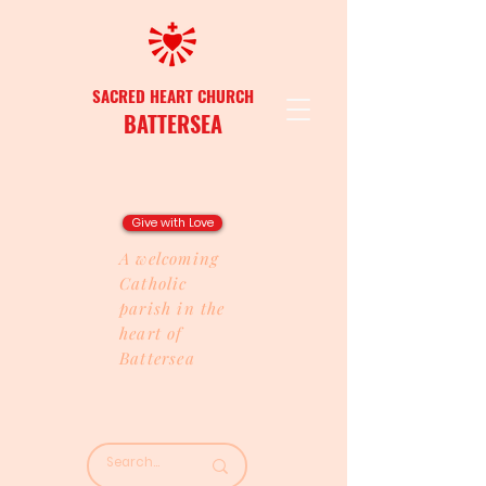
SACRED HEART CHURCH
BATTERSEA
Give with Love
A welcoming
Catholic
parish in the
heart of
Battersea