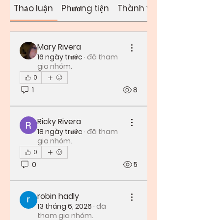
Thảo luận
Phương tiện
Thành viên
Mary Rivera
16 ngày trước
·
đã tham
gia nhóm.
0
1
8
Ricky Rivera
18 ngày trước
·
đã tham
gia nhóm.
0
0
5
robin hadly
13 tháng 6, 2026
·
đã
tham gia nhóm.