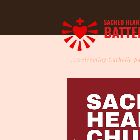
SACRED HEAR
BATTE
A welcoming Catholic pa