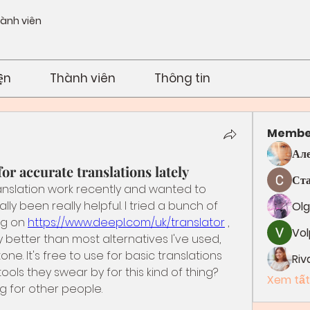
hành viên
ện
Thành viên
Thông tin
Membe
Але
for accurate translations lately
Ста
ranslation work recently and wanted to 
y been really helpful. I tried a bunch of 
Ol
ng on 
https://www.deepl.com/uk/translator
 , 
Vol
 better than most alternatives I've used, 
ne. It's free to use for basic translations 
Riv
ols they swear by for this kind of thing? 
Xem tất
g for other people.