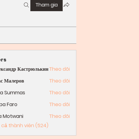
Tham gia
rs
ксандр Кастрюлькин
Theo dõi
с Малеров
Theo dõi
ga Summas
Theo dõi
pa Faro
Theo dõi
a Motwani
Theo dõi
 cả thành viên (524)