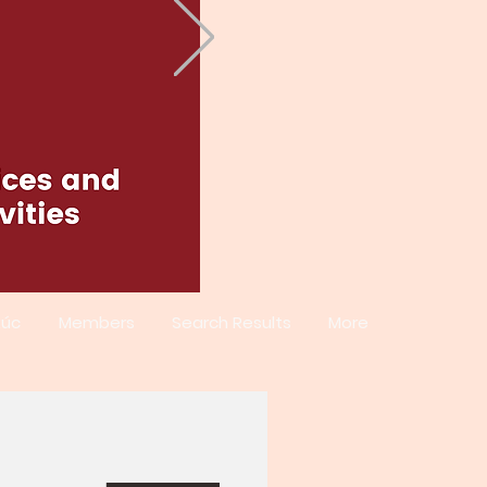
xúc
Members
Search Results
More