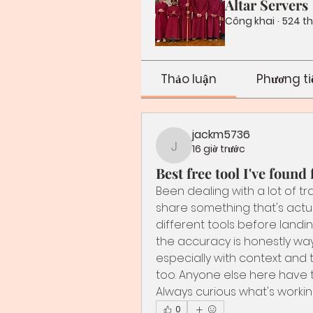
Altar Servers
Công khai
·
524 t
Thảo luận
Phương ti
jackm5736
16 giờ trước
jackm5736
Best free tool I've found 
Been dealing with a lot of t
share something that's actuall
different tools before landi
the accuracy is honestly way
especially with context and to
too. Anyone else here have to
Always curious what's workin
0