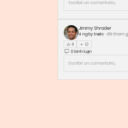
Escribir un comentario...
Jimmy Shrader
4 ngày trước
·
đã tham g
0
0 bình luận
Escribir un comentario...