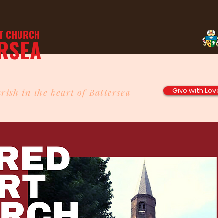
T
CHURCH
RSEA
Give with Lov
rish in the heart of Battersea