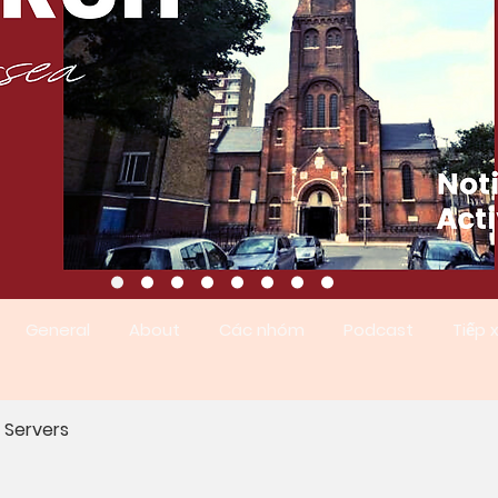
General
About
Các nhóm
Podcast
Tiếp 
r Servers