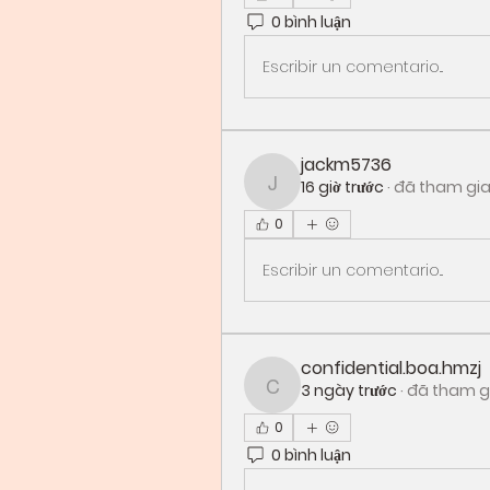
0 bình luận
Escribir un comentario...
jackm5736
16 giờ trước
·
đã tham gi
jackm5736
0
Escribir un comentario...
confidential.boa.hmzj
3 ngày trước
·
đã tham g
confidential.boa.hmzj
0
0 bình luận