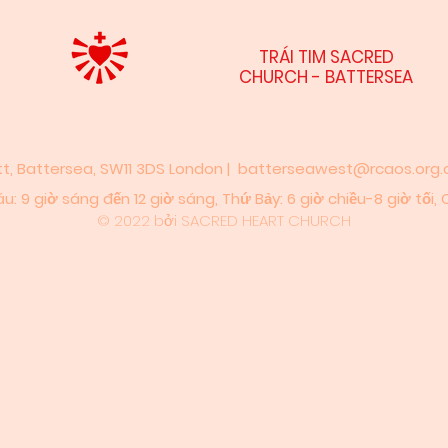
TRÁI TIM SACRED
CHURCH - BATTERSEA
t, Battersea, SW11 3DS London |
batterseawest@rcaos.org.c
9 giờ sáng đến 12 giờ sáng,​​ Thứ Bảy: 6 giờ chiều-8 giờ tối,​ 
© 2022 bởi SACRED HEART CHURCH