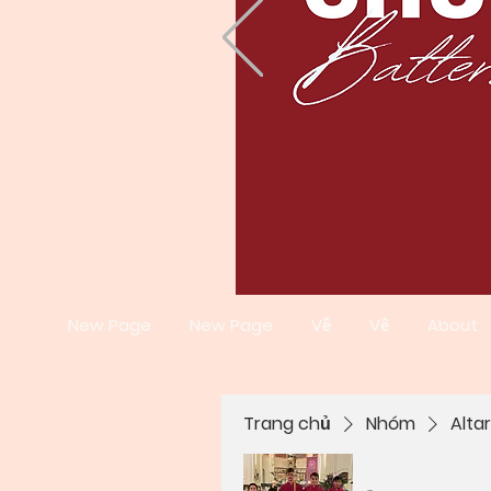
New Page
New Page
Về
Về
About
Trang chủ
Nhóm
Alta